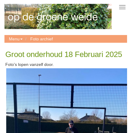
Toggl
navig
Menu
Foto archief
Groot onderhoud 18 Februari 2025
Foto's lopen vanzelf door.