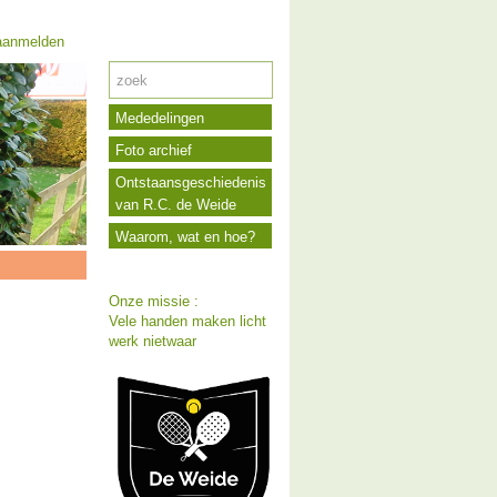
anmelden
Mededelingen
Foto archief
Ontstaansgeschiedenis
van R.C. de Weide
Waarom, wat en hoe?
Onze missie :
Vele handen maken licht
werk nietwaar